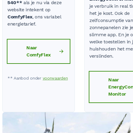
540**
als je nu via deze
je verbruik in real 
website intekent op
het je kost. Ook de
ComfyFlex
, ons variabel
zelfconsumptie van
energietarief.
zonnepanelen zie je
slimme app. En je 
welke toestellen in 
Naar
huishouden het me
ComfyFlex
verslinden.
** Aanbod onder
voorwaarden
Naar
EnergyCon
Monitor