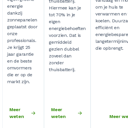
vandaag en mo
thuisbatterij.
energie
om je huis te
Hiermee kan je
dankzij
verwarmen en 
tot 70% in je
zonnepanelen
koelen. Duurz
eigen
geplaatst door
efficiënt en
energiebehoeften
onze
energiebespare
voorzien. Dat is
professionals.
langetermijninv
gemiddeld
Je krijgt 25
die opbrengt.
gezien dubbel
jaar garantie
zoveel dan
en de beste
zonder
omvormers
thuisbatterij.
die er op de
markt zijn.
Meer
Meer
weten
weten
Meer w