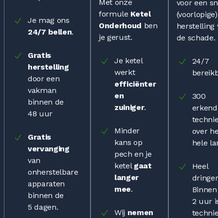
Met onze
voor een sn
formule
Ketel
(voorlopige)
Je mag ons
Onderhoud
ben
herstelling
24/7 bellen
.
je gerust.
de schade.
Gratis
Je ketel
24/7
herstelling
werkt
bereik
door een
efficiënter
vakman
en
300
binnen de
zuiniger
.
erkend
48 uur
techni
Minder
over he
Gratis
kans op
hele l
vervanging
pech en je
van
ketel
gaat
Heel
onherstelbare
langer
dringe
apparaten
mee
.
Binnen
binnen de
2 uur i
5 dagen
.
Wij
nemen
techni