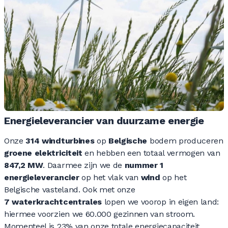
Energieleverancier van duurzame energie
Onze
314 windturbines
op
Belgische
bodem produceren
groene elektriciteit
en hebben een totaal vermogen van
847,2 MW
. Daarmee zijn we de
nummer 1
energieleverancier
op het vlak van
wind
op het
Belgische vasteland. Ook met onze
7 waterkrachtcentrales
lopen we voorop in eigen land:
hiermee voorzien we 60.000 gezinnen van stroom.
Momenteel is 23% van onze totale energiecapaciteit