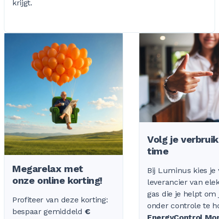
krijgt.
Volg je verbruik
time
Megarelax met
Bij Luminus kies je
onze online korting!
leverancier van elekt
gas die je helpt om 
Profiteer van deze korting:
onder controle te 
bespaar gemiddeld
€
EnergyControl Mon