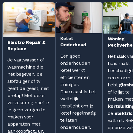
Ketel
Woning
Electro Repair &
Onderhoud
Pechverhe
Replace
Een goed
Het
dak
va
Je vaatwasser of
onderhouden
huis raakt
wasmachine die
ketel werkt
beschadigd
het begeven, de
efficiënter en
een storm.
stofzuiger of tv
zuiniger.
hebt
glasb
geeft de geest, niet
Daarnaast is het
of krijgt te
prettig! Met deze
wettelijk
maken met
verzekering hoef je
verplicht om je
kortsluitin
je geen zorgen te
ketel regelmatig
de
elektric
maken voor
te laten
valt uit. Re
apparaten met
onderhouden.
op onze vak
aankoopfactuur.