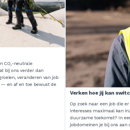
een CO₂-neutrale
t bij ons verder dan
groeien, veranderen van job
n — en af en toe bewust de
Verken hoe jij kan swit
Op zoek naar een job die er 
interesses maximaal kan in
duurzame toekomst? In een 
jobdomeinen je bij ons aan 