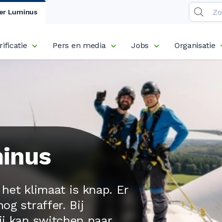
er Luminus
rificatie
Pers en media
Jobs
Organisatie
minus
 het klimaat is knap. Er
og straffer. Bij
ij kan switchen naar