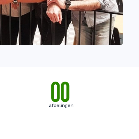
0
0
afdelingen
0
0