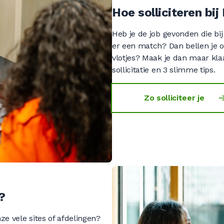
0
0
0
0
Hoe solliciteren bi
Heb je de job gevonden die bij
er een match? Dan bellen je 
0
0
0
0
vlotjes? Maak je dan maar kla
sollicitatie en 3 slimme tips.
0
0
0
Zo solliciteer je
0
0
0
0
0
0
?
ze vele sites of afdelingen?