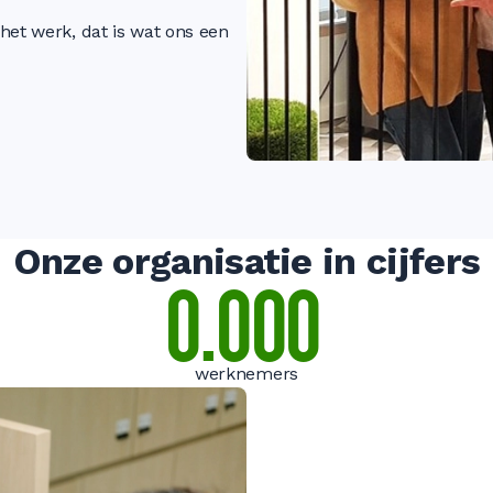
het werk, dat is wat ons een
Onze organisatie in cijfers
0
.
0
0
0
werknemers
0
0
0
0