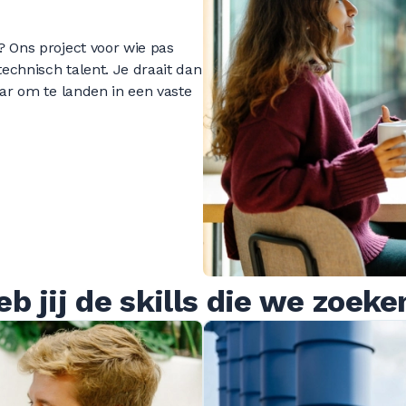
0
0
0
? Ons project voor wie pas
technisch talent. Je draait dan
0
0
0
aar om te landen in een vaste
0
0
0
0
0
0
eb jij de skills die we zoeke
0
0
0