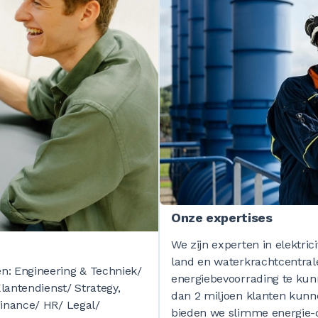
0
0
0
0
0
0
0
0
0
0
0
0
Onze expertises
We zijn experten in elektri
land en waterkrachtcentral
0
0
0
n: Engineering & Techniek/
energiebevoorrading te kun
Klantendienst/ Strategy,
dan 2 miljoen klanten kunne
Finance/ HR/ Legal/
bieden we slimme energie-o