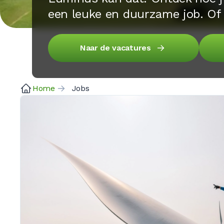
een leuke en duurzame job. Of 
Naar de vacatures
Home
Jobs