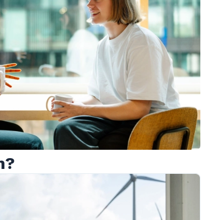
0
0
0
0
n?