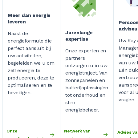
Meer dan energie
leveren
Persoon
adviseu
Jarenlange
Naast de
expertise
Uw Key 
energieformule die
Manager
perfect aansluit bij
Onze experten en
energie
uw activiteiten,
partners
van uw b
begeleiden we u om
ontzorgen u in uw
Eén duid
zelf energie te
energietraject. Van
vertrouw
produceren, deze te
zonnepanelen en
aanspre
optimaliseren en te
batterijoplossingen
voor al 
beveiligen.
tot onderhoud en
vragen.
slim
energiebeheer.
Onze
Netwerk van
Advies va