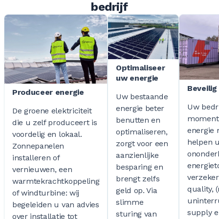
bedrijf
Optimaliseer
uw energie
Beveilig
Produceer energie
Uw bestaande
Uw bedri
energie beter
De groene elektriciteit
moment 
benutten en
die u zelf produceert is
energie 
optimaliseren,
voordelig en lokaal.
helpen 
zorgt voor een
Zonnepanelen
ononder
aanzienlijke
installeren of
energiet
besparing en
vernieuwen, een
verzeker
brengt zelfs
warmtekrachtkoppeling
quality, 
geld op. Via
of windturbine: wij
uninterr
slimme
begeleiden u van advies
supply e
sturing van
over installatie tot