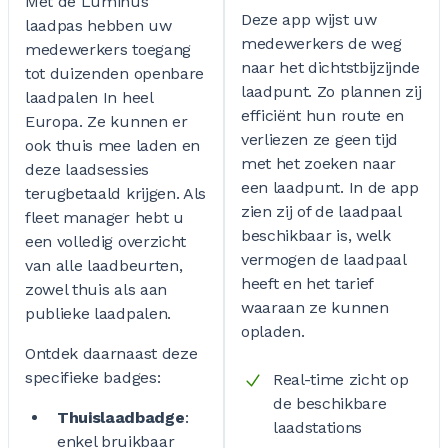
Met de Luminus
Deze app wijst uw
laadpas hebben uw
medewerkers de weg
medewerkers toegang
naar het dichtstbijzijnde
tot duizenden openbare
laadpunt. Zo plannen zij
laadpalen In heel
efficiënt hun route en
Europa. Ze kunnen er
verliezen ze geen tijd
ook thuis mee laden en
met het zoeken naar
deze laadsessies
een laadpunt. In de app
terugbetaald krijgen. Als
zien zij of de laadpaal
fleet manager hebt u
beschikbaar is, welk
een volledig overzicht
vermogen de laadpaal
van alle laadbeurten,
heeft en het tarief
zowel thuis als aan
waaraan ze kunnen
publieke laadpalen.
opladen.
Ontdek daarnaast deze
specifieke badges:
Real-time zicht op
de beschikbare
Thuislaadbadge
:
laadstations
enkel bruikbaar