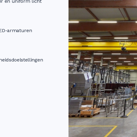
r en uniform licht
LED-armaturen
eidsdoelstellingen