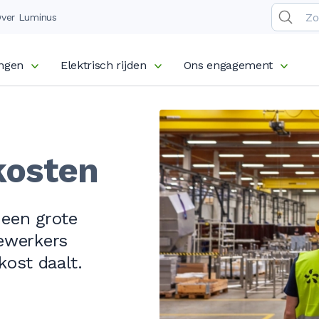
ver Luminus
ingen
Elektrisch rijden
Ons engagement
kosten
 een grote
ewerkers
kost daalt.