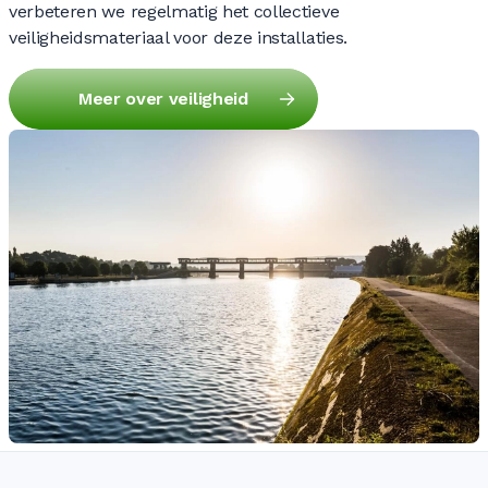
0
0
verbeteren we regelmatig het collectieve
veiligheidsmateriaal voor deze installaties.
0
0
Meer over veiligheid
0