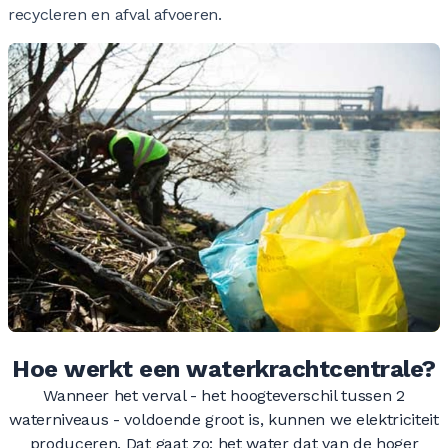
0
recycleren en afval afvoeren.
0
0
0
0
0
0
0
0
0
0
0
0
0
0
0
0
0
0
0
0
0
0
0
0
0
0
0
0
Hoe werkt een waterkrachtcentrale?
Wanneer het verval - het hoogteverschil tussen 2
0
0
0
0
0
0
waterniveaus - voldoende groot is, kunnen we elektriciteit
produceren. Dat gaat zo: het water dat van de hoger