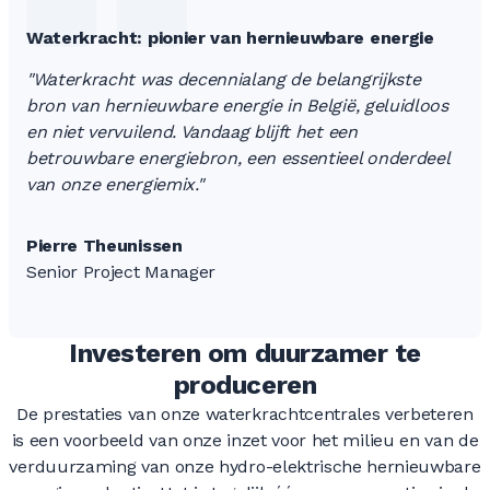
0
0
Waterkracht: pionier van hernieuwbare energie
0
0
0
0
"Waterkracht was decennialang de belangrijkste
bron van hernieuwbare energie in België, geluidloos
en niet vervuilend. Vandaag blijft het een
0
betrouwbare energiebron, een essentieel onderdeel
0
0
van onze energiemix."
Pierre Theunissen
0
0
Senior Project Manager
Investeren om duurzamer te
0
0
produceren
De prestaties van onze waterkrachtcentrales verbeteren
is een voorbeeld van onze inzet voor het milieu en van de
verduurzaming van onze hydro-elektrische hernieuwbare