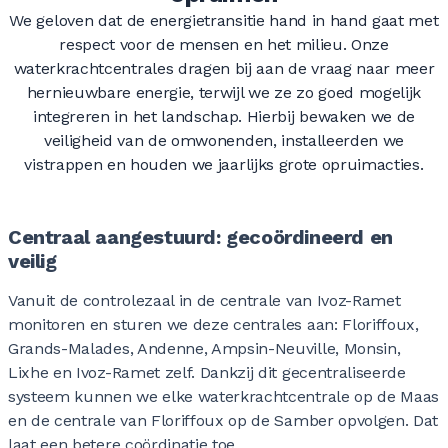
We geloven dat de energietransitie hand in hand gaat met
0
0
0
0
0
respect voor de mensen en het milieu. Onze
0
0
0
0
0
0
0
0
0
0
waterkrachtcentrales dragen bij aan de vraag naar meer
hernieuwbare energie, terwijl we ze zo goed mogelijk
integreren in het landschap. Hierbij bewaken we de
0
0
0
0
0
0
0
0
0
0
0
0
veiligheid van de omwonenden, installeerden we
0
0
vistrappen en houden we jaarlijks grote opruimacties.
0
0
0
0
0
0
0
0
0
0
0
0
Centraal aangestuurd: gecoördineerd en
veilig
Vanuit de controlezaal in de centrale van Ivoz-Ramet
0
0
0
0
0
0
0
0
0
0
0
0
monitoren en sturen we deze centrales aan: Floriffoux,
Grands-Malades, Andenne, Ampsin-Neuville, Monsin,
Lixhe en Ivoz-Ramet zelf. Dankzij dit gecentraliseerde
systeem kunnen we elke waterkrachtcentrale op de Maas
0
0
0
0
0
0
0
0
0
0
0
en de centrale van Floriffoux op de Samber opvolgen. Dat
laat een betere coördinatie toe.