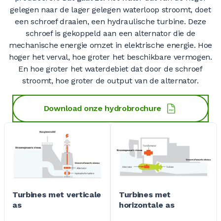
0
gelegen naar de lager gelegen waterloop stroomt, doet
een schroef draaien, een hydraulische turbine. Deze
0
0
0
0
0
0
0
schroef is gekoppeld aan een alternator die de
mechanische energie omzet in elektrische energie. Hoe
hoger het verval, hoe groter het beschikbare vermogen.
En hoe groter het waterdebiet dat door de schroef
0
0
0
0
0
stroomt, hoe groter de output van de alternator.
Download onze hydrobrochure
0
0
0
0
0
0
0
0
Turbines met verticale
Turbines met
0
0
as
horizontale as