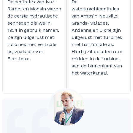
0
0
De centrales van Ivoz-
De
Ramet en Monsin waren
waterkrachtcentrales
0
0
de eerste hydraulische
van Ampsin-Neuville,
0
0
eenheden die we in
Grands-Malades,
1954 in gebruik namen.
Andenne en Lixhe zijn
Ze zijn uitgerust met
uitgerust met turbines
0
0
0
0
turbines met verticale
met horizontale as.
as, zoals die van
Hierbij zit de alternator
Floriffoux.
midden in de turbine,
aan de binnenkant van
0
0
0
0
het waterkanaal.
0
0
0
0
0
0