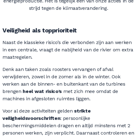
0
0
energieproductie. Het is tegelijk één van onze acties in de
strijd tegen de klimaatverandering.
0
0
Veiligheid als topprioriteit
Naast de klassieke risico’s die verbonden zijn aan werken
0
0
in een centrale, vraagt de nabijheid van de rivier om extra
maatregelen.
Denk aan taken zoals roosters vervangen of afval
0
0
verwijderen, zowel in de zomer als in de winter. Ook
werken aan de binnen- en buitenkant van de turbines
brengen
heel wat risico’s
met zich mee omdat de
machines in afgesloten ruimtes liggen.
0
0
Voor al deze activiteiten gelden
strikte
veiligheidsvoorschriften
: persoonlijke
beschermingsmiddelen dragen en altijd minstens met 2
personen werken, zijn verplicht. Daarnaast controleren en