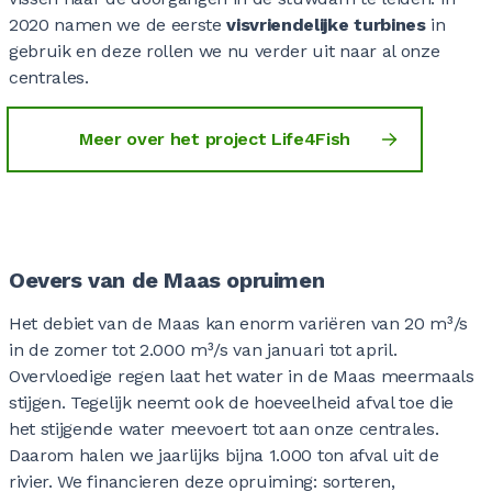
0
2020 namen we de eerste
visvriendelijke turbines
in
gebruik en deze rollen we nu verder uit naar al onze
0
0
0
0
0
0
0
centrales.
Meer over het project Life4Fish
0
0
0
0
0
0
0
0
0
0
0
0
0
0
Oevers van de Maas opruimen
Het debiet van de Maas kan enorm variëren van
20 m³/s
0
0
0
in de zomer tot
2.000 m³/s
van januari tot april.
0
0
0
0
Overvloedige regen laat het water in de Maas meermaals
stijgen. Tegelijk neemt ook de hoeveelheid afval toe die
het stijgende water meevoert tot aan onze centrales.
0
0
0
0
0
0
Daarom halen we jaarlijks bijn
a 1.000 ton
afval uit de
rivier. We financieren deze opruiming: sorteren,