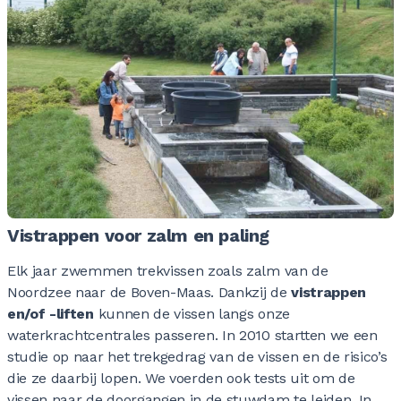
0
0
0
0
0
0
0
0
0
0
0
0
0
0
0
0
0
0
0
0
0
0
0
0
0
0
Vistrappen voor zalm en paling
Elk jaar zwemmen trekvissen zoals zalm van de
0
0
0
0
0
0
Noordzee naar de Boven-Maas. Dankzij de
0
vistrappen
en/of -liften
kunnen de vissen langs onze
waterkrachtcentrales passeren. In 2010 startten we een
studie op naar het trekgedrag van de vissen en de risico’s
0
0
0
0
0
0
die ze daarbij lopen. We voerden ook tests uit om de
vissen naar de doorgangen in de stuwdam te leiden. In