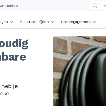
ver Luminus
ingen
Elektrisch rijden
Ons engagement
oudig
nbare
 heb je
ieke