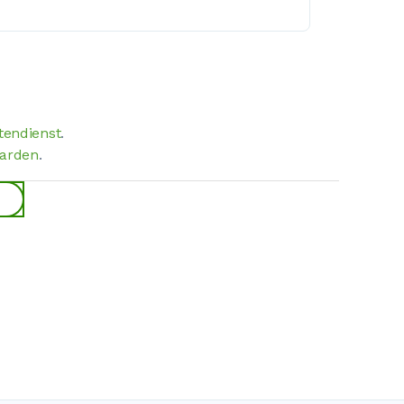
tendienst
.
arden
.