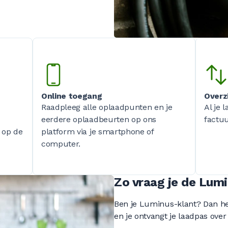
Online toegang
Overzi
Raadpleeg alle oplaadpunten en je
Al je 
eerdere oplaadbeurten op ons
factuu
 op de
platform via je smartphone of
computer.
Zo vraag je de Lum
Ben je Luminus-klant? Dan heb
en je ontvangt je laadpas over