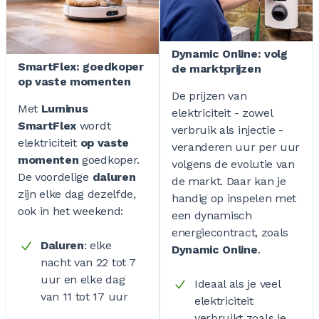
Dynamic Online: volg
SmartFlex: goedkoper
de marktprijzen
op vaste momenten
De prijzen van
Met
Luminus
elektriciteit - zowel
SmartFlex
wordt
verbruik als injectie -
elektriciteit
op vaste
veranderen uur per uur
momenten
goedkoper.
volgens de evolutie van
De voordelige
daluren
de markt. Daar kan je
zijn elke dag dezelfde,
handig op inspelen met
ook in het weekend:
een dynamisch
energiecontract, zoals
Daluren
: elke
Dynamic Online
.
nacht van 22 tot 7
uur en elke dag
Ideaal als je veel
van 11 tot 17 uur
elektriciteit
verbruikt zoals je