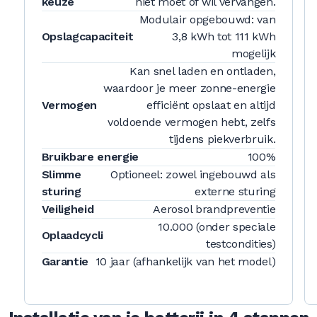
keuze
niet moet of wil vervangen.
Modulair opgebouwd: van
Opslagcapaciteit
3,8 kWh tot 111 kWh
mogelijk
Kan snel laden en ontladen,
waardoor je meer zonne-energie
Vermogen
efficiënt opslaat en altijd
voldoende vermogen hebt, zelfs
tijdens piekverbruik.
Bruikbare energie
100%
Slimme
Optioneel: zowel ingebouwd als
sturing
externe sturing
Veiligheid
Aerosol brandpreventie
10.000 (onder speciale
Oplaadcycli
testcondities)
Garantie
10 jaar (afhankelijk van het model)