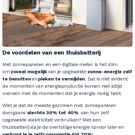
De voordelen van een thuisbatterij
Met zonnepanelen en een digitale meter is het slim
om
zoveel mogelijk
van je opgewekte
zonne-energie zelf
te benutten
en
pieken te vermijden
. Dat is niet evident:
de momenten van energieproductie komen niet altijd
overeen met de momenten dat je energie nodig hebt.
Wist je dat de meeste gezinnen met zonnepanelen
doorgaans
slechts 30% tot 40%
van hun zelf
opgewekte elektriciteit verbruiken? Met een
thuisbatterij sla je de overtollige energie op voor later en
verhoog je je zelfconsumptie tot 70%
!