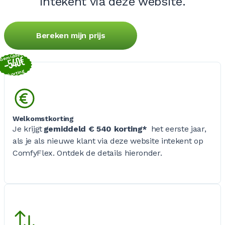
intekent via deze website.
Bereken mijn prijs
Gemiddeld
-540€
korting
Welkomstkorting
Je krijgt
gemiddeld € 540 korting*
het eerste jaar,
als je als nieuwe klant via deze website intekent op
ComfyFlex. Ontdek de details hieronder.