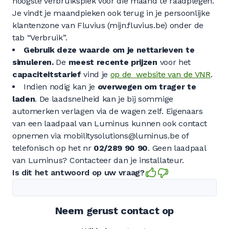
hoogste verbruikspiek voor die maand te raadplegen.
Je vindt je maandpieken ook terug in je persoonlijke
klantenzone van Fluvius (mijn.fluvius.be) onder de
tab “Verbruik”.
Gebruik deze waarde
om je nettarieven te
simuleren.
De
meest
recente prijzen
voor het
capaciteitstarief
vind je
op de
website van de VNR
.
Indien nodig kan je
overwegen om trager te
laden
. De laadsnelheid kan je bij sommige
automerken verlagen via de wagen zelf. Eigenaars
van een laadpaal van Luminus kunnen ook contact
opnemen via mobilitysolutions@luminus.be of
telefonisch op het nr
02/289 90 90
. Geen laadpaal
van Luminus? Contacteer dan je installateur.
Is dit het antwoord op uw vraag?
Neem gerust contact op