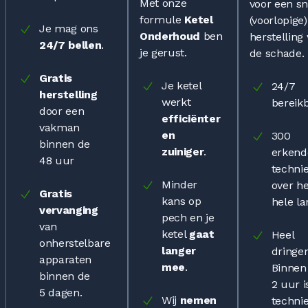
Met onze
voor een sn
formule
Ketel
(voorlopige)
Je mag ons
Onderhoud
ben
herstelling
24/7 bellen
.
je gerust.
de schade.
Gratis
Je ketel
24/7
herstelling
werkt
bereik
door een
efficiënter
vakman
en
300
binnen de
zuiniger
.
erkend
48 uur
techni
Minder
over he
Gratis
kans op
hele l
vervanging
pech en je
van
ketel
gaat
Heel
onherstelbare
langer
dringe
apparaten
mee
.
Binnen
binnen de
2 uur i
5 dagen
.
Wij
nemen
techni