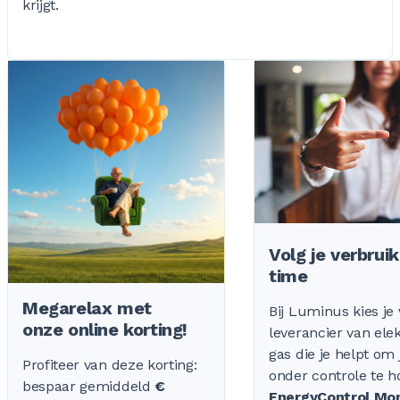
krijgt.
Volg je verbruik
time
Megarelax met
Bij Luminus kies je
onze online korting!
leverancier van elekt
gas die je helpt om 
Profiteer van deze korting:
onder controle te 
bespaar gemiddeld
€
EnergyControl Mon