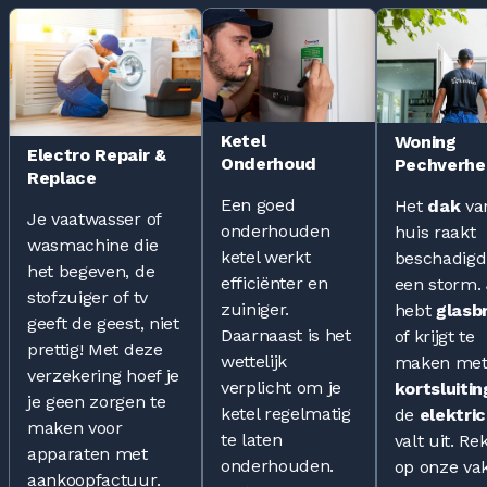
Ketel
Woning
Electro Repair &
Onderhoud
Pechverhe
Replace
Een goed
Het
dak
va
Je vaatwasser of
onderhouden
huis raakt
wasmachine die
ketel werkt
beschadigd
het begeven, de
efficiënter en
een storm.
stofzuiger of tv
zuiniger.
hebt
glasb
geeft de geest, niet
Daarnaast is het
of krijgt te
prettig! Met deze
wettelijk
maken met
verzekering hoef je
verplicht om je
kortsluitin
je geen zorgen te
ketel regelmatig
de
elektric
maken voor
te laten
valt uit. Re
apparaten met
onderhouden.
op onze vak
aankoopfactuur.