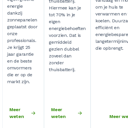
vandaag en mo
thuisbatterij.
energie
om je huis te
Hiermee kan je
dankzij
verwarmen en 
tot 70% in je
zonnepanelen
koelen. Duurz
eigen
geplaatst door
efficiënt en
energiebehoeften
onze
energiebespare
voorzien. Dat is
professionals.
langetermijninv
gemiddeld
Je krijgt 25
die opbrengt.
gezien dubbel
jaar garantie
zoveel dan
en de beste
zonder
omvormers
thuisbatterij.
die er op de
markt zijn.
Meer
Meer
weten
weten
Meer w