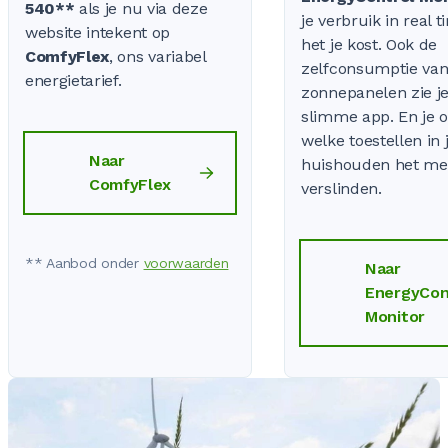
540**
als je nu via deze
je verbruik in real 
website intekent op
het je kost. Ook de
ComfyFlex
, ons variabel
zelfconsumptie van
energietarief.
zonnepanelen zie je
slimme app. En je 
welke toestellen in 
Naar
huishouden het me
ComfyFlex
verslinden.
** Aanbod onder
voorwaarden
Naar
EnergyCon
Monitor