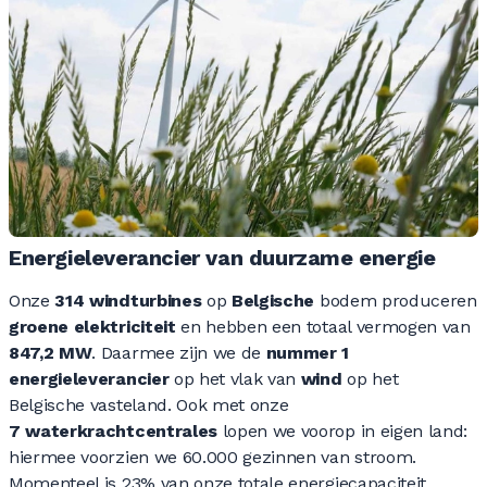
Energieleverancier van duurzame energie
Onze
314 windturbines
op
Belgische
bodem produceren
groene elektriciteit
en hebben een totaal vermogen van
847,2 MW
. Daarmee zijn we de
nummer 1
energieleverancier
op het vlak van
wind
op het
Belgische vasteland. Ook met onze
7 waterkrachtcentrales
lopen we voorop in eigen land:
hiermee voorzien we 60.000 gezinnen van stroom.
Momenteel is 23% van onze totale energiecapaciteit