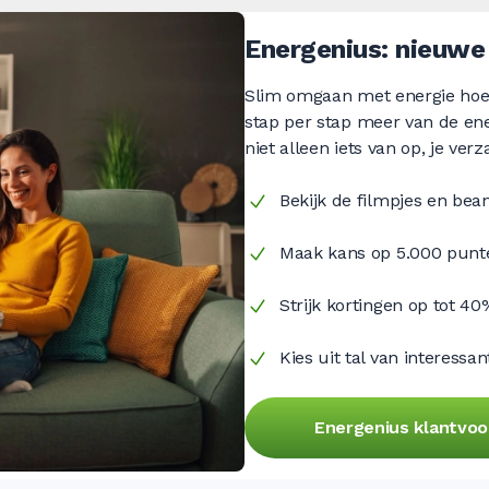
Energenius: nieuwe 
Slim omgaan met energie hoeft
stap per stap meer van de ene
niet alleen iets van op, je ver
Bekijk de filmpjes en be
Maak kans op 5.000 punt
Strijk kortingen op tot 40
Kies uit tal van interessa
Energenius klantvoo