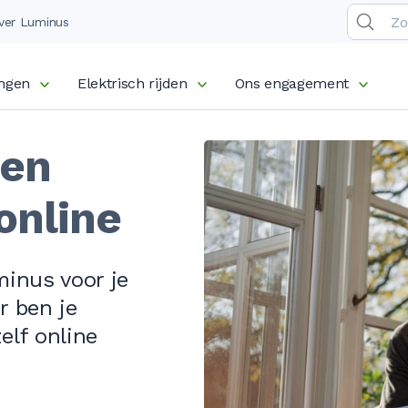
ver Luminus
ingen
Elektrisch rijden
Ons engagement
een
online
minus voor je
r
ben je
zelf online