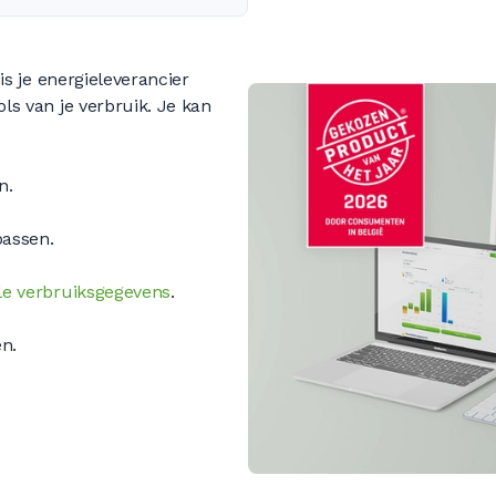
 is je energieleverancier
ols van je verbruik. Je kan
n.
passen.
ale verbruiksgegevens
.
n.