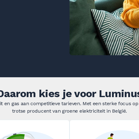
Daarom kies je voor Luminu
eit en gas aan competitieve tarieven. Met een sterke focus 
trotse producent van groene elektriciteit in België.