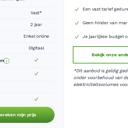
Een vast tarief gedur
Vast*
Geen hinder van ma
2 jaar
Enkel online
Je jaarlijkse budget 
Digitaal
Bekijk onze and
en
*Dit aanbod is geldig ged
onder voorbehoud van de
elektriciteitsvolumes voo
ereken mijn prijs