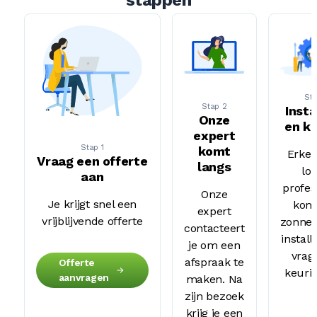
St
Stap 2
Insta
Onze
en k
expert
Stap 1
komt
Erke
Vraag een offerte
langs
lo
aan
profes
Onze
Je krijgt snel een
kom
expert
vrijblijvende offerte
zonne
contacteert
instal
je om een
vrag
afspraak te
Offerte
keuri
aanvragen
maken. Na
zijn bezoek
krijg je een