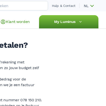
NL
Hulp & Contact
Klant worden
My Luminus
betalen?
afrekening met
 en zo jouw budget zelf
bedrag voor de
en we je een factuur
et nummer 078 150 210.
gvinden op je factuur.