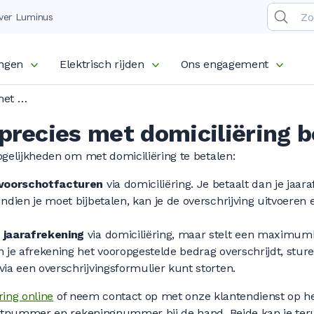
ver Luminus
ingen
Elektrisch rijden
Ons engagement
Wat kan ik precies met domiciliëring betalen?
precies met domiciliëring 
gelijkheden om met domiciliëring te betalen:
voorschotfacturen
via domiciliëring. Je betaalt dan je jaar
 Indien je moet bijbetalen, kan je de overschrijving uitvoeren
jaarafrekening
via domiciliëring, maar stelt een maximum
en je afrekening het vooropgestelde bedrag overschrijdt, stur
 via een overschrijvingsformulier kunt storten.
ring online
of neem contact op met onze klantendienst op h
antnummer en rekeningnummer bij de hand. Beide kan je teru