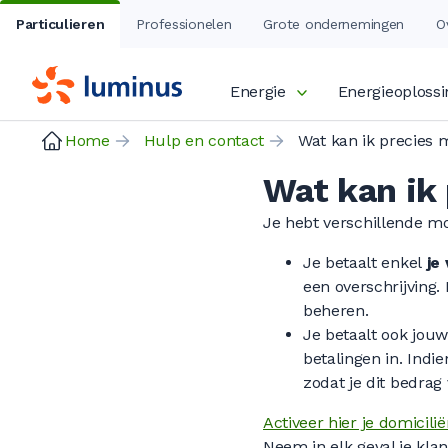
Particulieren
Professionelen
Grote ondernemingen
O
Energie
Energieoploss
Home
Hulp en contact
Wat kan ik 
Je hebt verschillende mo
Je betaalt enkel
je 
een overschrijving.
beheren.
Je betaalt ook jouw
betalingen in. Indi
zodat je dit bedrag
Activeer hier je domicilië
Neem in elk geval je kl