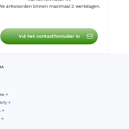
We antwoorden binnen maximaal
2 werkdagen
.
Vul het contactformulier in
IA
tie
rify
n
d