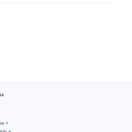
IA
tie
rify