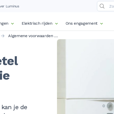
ver Luminus
ingen
Elektrisch rijden
Ons engagement
Algemene voorwaarden - Ketel Onderhoud - versie Comfy
tel
ie
 kan je de