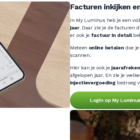
Facturen inkijken e
In My Luminus heb je een vol
jaar
. Daar zie je de facturen d
er ook je
factuur in detail
bek
Meteen
online betalen
doe je
scannen.
Hier kan je ook je
jaarafreke
afgelopen jaar. En zie je welk
injectievergoeding
bedroeg v
Login op My Luminu