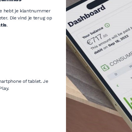
 Je hebt je klantnummer
er. Die vind je terug op
tis
.
rtphone of tablet. Je
Play.