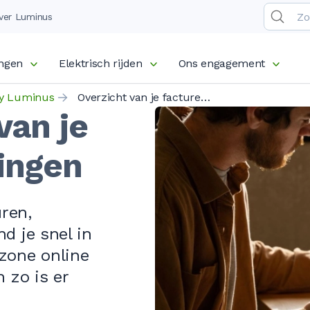
ver Luminus
ingen
Elektrisch rijden
Ons engagement
y Luminus
Overzicht van je facturen en betalingen
van je
ingen
uren,
d je snel in
nzone online
 zo is er