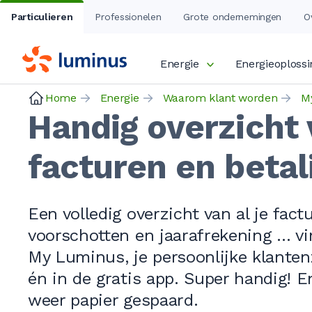
Particulieren
Professionelen
Grote ondernemingen
O
Energie
Energieoploss
Home
Energie
Waarom klant worden
M
Handig overzicht 
facturen en betal
Een volledig overzicht van al je fact
voorschotten en jaarafrekening … vin
My Luminus, je persoonlijke klante
én in de gratis app. Super handig! En
weer papier gespaard.