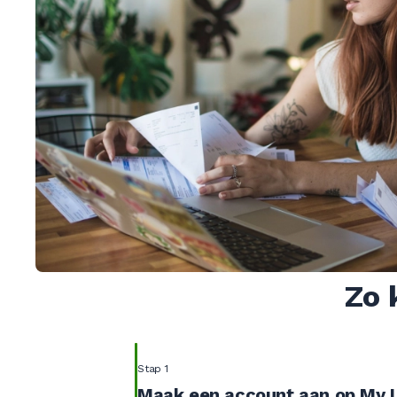
Zo 
Stap 1
Maak een account aan op My 