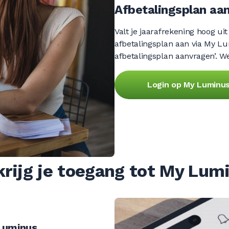
Afbetalingsplan aa
Valt je jaarafrekening hoog ui
afbetalingsplan aan via My Lu
afbetalingsplan aanvragen’. W
Login op My Luminu
krijg je toegang tot My Lum
Luminus