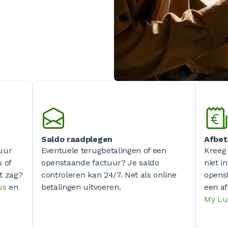
Saldo raadplegen
Afbet
tuur
Eventuele terugbetalingen of een
Kreeg 
s of
openstaande factuur? Je saldo
niet i
it zag?
controleren kan 24/7. Net als online
opens
us
en
betalingen uitvoeren.
een af
My Lu