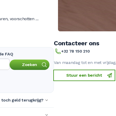
ren, voorschotten ...
Contacteer ons
+32 78 150 210
 de FAQ
Van maandag tot en met vrijdag, 
Zoeken
Stuur een bericht
 toch geld terugkrijg?