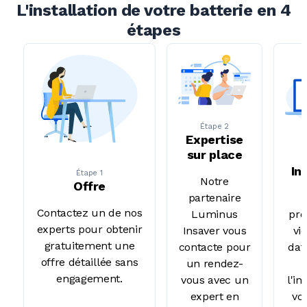
L'installation de votre batterie en 4
étapes
Étape 2
Expertise
sur place
In
Étape 1
Notre
Offre
partenaire
Contactez un de nos
Luminus
pro
experts pour obtenir
Insaver vous
vi
gratuitement une
contacte pour
dat
offre détaillée sans
un rendez-
engagement.
vous avec un
l'in
expert en
vot