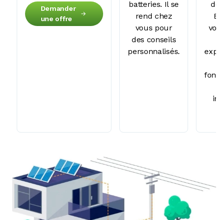
batteries. Il se
do
Demander
rend chez
E
une offre
vous pour
vo
des conseils
personnalisés.
expl
fon
in