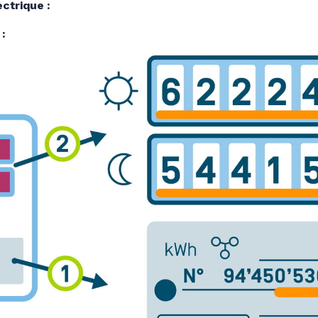
ctrique :
: