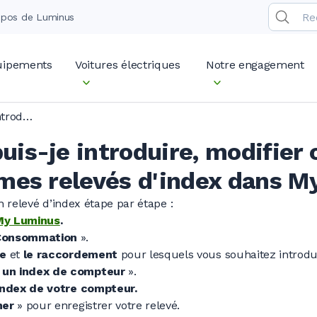
opos de Luminus
quipements
Voitures électriques
Notre engagement
Comment puis-je introduire, modifier ou supprimer mes relevés d'index dans My Luminus ?
is-je introduire, modifier 
mes relevés d'index dans M
 relevé d’index étape par étape :
My Luminus
.
Consommation
».
se
et
le
raccordement
pour lesquels vous souhaitez introdui
 un index de compteur
».
’index de votre compteur.
mer
» pour enregistrer votre relevé.