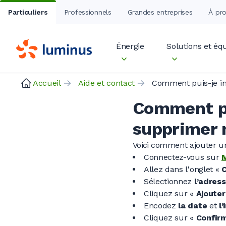
Particuliers
Professionnels
Grandes entreprises
À pr
Énergie
Solutions et é
Accueil
Aide et contact
Comment pu
supprimer 
Voici comment ajouter un
Connectez-vous sur
Allez dans l'onglet «
Sélectionnez
l’adres
Cliquez sur «
Ajouter
Encodez
la date
et
l
Cliquez sur «
Confir