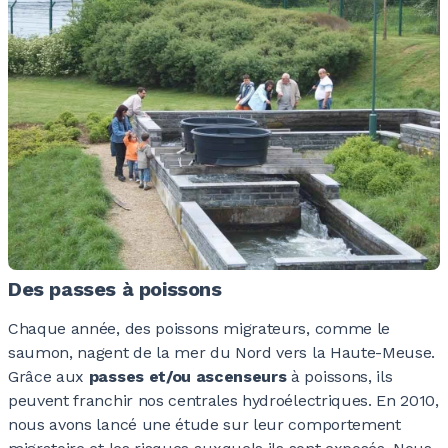
0
0
0
0
0
0
0
0
0
0
0
0
0
0
0
0
0
0
0
0
0
0
0
0
0
0
0
0
0
0
Des passes à poissons
0
0
0
0
0
0
Chaque année, des poissons migrateurs, comme le
0
saumon, nagent de la mer du Nord vers la Haute-Meuse.
Grâce aux
passes et/ou ascenseurs
à poissons, ils
peuvent franchir nos centrales hydroélectriques. En 2010,
0
0
0
nous avons lancé une étude sur leur comportement