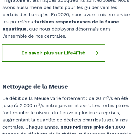
0
0
0
0
migratoire et les risques auxquels ils sont exposés. Nous
avons aussi mené des tests pour les guider vers les
pertuis des barrages. En 2020, nous avons mis en service
0
0
0
0
0
0
0
les premières
turbines respectueuses de la faune
aquatique
, que nous déployons désormais dans
l'ensemble de nos centrales.
0
0
0
0
0
0
0
En savoir plus sur Life4Fish
0
0
0
0
0
0
0
Nettoyage de la Meuse
0
0
0
0
0
0
Le débit de la Meuse varie fortement : de 20 m³/s en été
0
jusqu’à 2.000 m³/s entre janvier et avril. Les fortes pluies
font monter le niveau du fleuve à plusieurs reprises,
augmentant la quantité de déchets charriés jusqu'à nos
centrales. Chaque année,
nous retirons près de 1.000