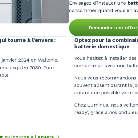
Envisagez d'installer une
batt
consommer quand vous en av
Demander une offre
i tourne à l’envers :
Optez pour la combinai
batterie domestique
Vous hésitez à installer de
r
janvier 2024 en Wallonie,
combinaison avec une batte
ers jusqu’en 2030. Pour
able.
Nous vous recommandons d’
souvent absent durant la j
autant que possible votre p
Chez Luminus, nous veillons 
ready", grâce à nos onduleu
r qui tourne à l'envers