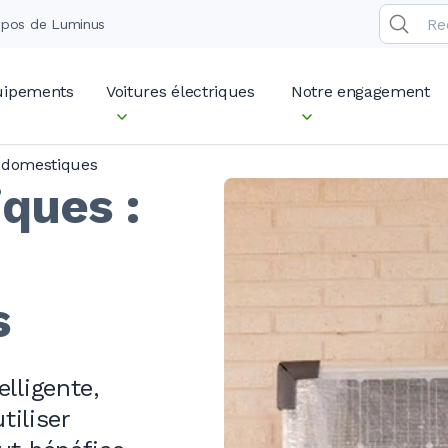
opos de Luminus
quipements
Voitures électriques
Notre engagement
s domestiques
ques :
s
lligente,
tiliser