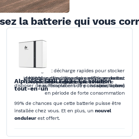
sez la batterie qui vous co
Charge et décharge rapides pour stocker
Idéale si vous ne devez pas ou ne souhaitez
davantage d’énergie solaire efficacement et
10.000 cycles (dans des conditions de test
AlphaESS SMILE G3 - La solution
En option : pilotage intégré ou externe
Modulaire : de 3,8 kWh à 111 kWh
Prévention incendie par aérosol
100%
10 ans
disposer de suffisamment de puissance, même
pas remplacer votre onduleur actuel
spécifiques)
tout-en-un
en période de forte consommation
99% de chances que cette batterie puisse être
installée chez vous. Et en plus, un
nouvel
onduleur
est offert.