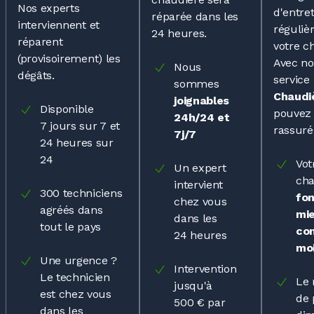
Nos experts
d'entre
réparée dans les
interviennent et
réguliè
24 heures.
réparent
votre c
(provisoirement) les
Avec no
Nous
dégâts.
service
sommes
Chaudi
joignables
Disponible
pouvez 
24h/24 et
7 jours
sur 7 et
rassuré
7j/7
24 heures
sur
24
Vot
Un expert
cha
intervient
300 techniciens
fo
chez vous
agréés dans
mie
dans les
tout le pays
co
24 heures
mo
Une
urgence ?
Intervention
Le technicien
Le 
jusqu'à
est chez vous
de
500 €
par
dans les