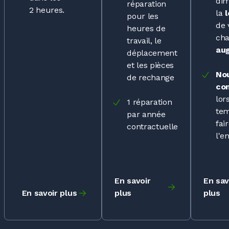
dim
réparation
2 heures
.
la
pour les
de 
heures de
cha
travail, le
au
déplacement
et les pièces
No
de rechange
co
lor
1 réparation
te
par année
fai
contractuelle
l'e
En savoir
En sav
En savoir plus
plus
plus