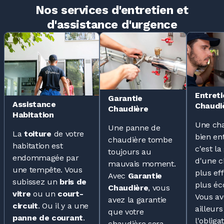
Nos services d'entretien et
d'assistance d'urgence
Entreti
Garantie
Assistance
Chaudi
Chaudière
Habitation
Une ch
Une panne de
La
toiture
de votre
bien en
chaudière tombe
habitation est
c'est la
toujours au
endommagée par
d'une c
mauvais moment.
une tempête. Vous
plus eff
Avec
Garantie
subissez un
bris de
plus é
Chaudière
, vous
vitre
ou un
court-
Vous av
avez la garantie
circuit
. Ou il y a une
ailleurs
que votre
panne de courant
.
l'obliga
chaudière sera