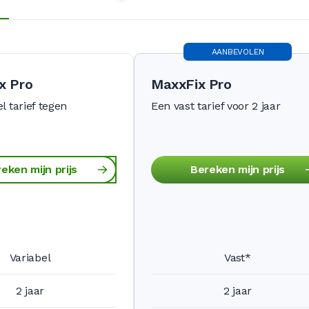
AANBEVOLEN
x Pro
MaxxFix Pro
l tarief tegen
Een vast tarief voor 2 jaar
eken mijn prijs
Bereken mijn prijs
Variabel
Vast*
2 jaar
2 jaar