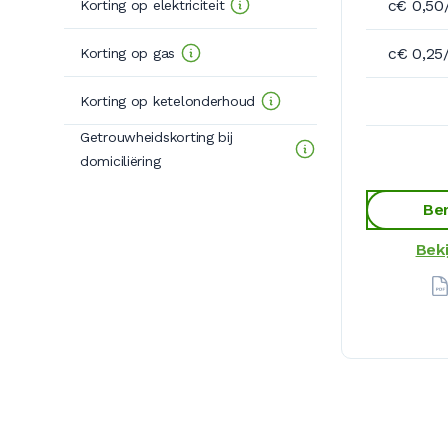
c€ 0,50
Korting op elektriciteit
c€ 0,25
Korting op gas
Korting op ketelonderhoud
Getrouwheidskorting bij
domiciliëring
Ber
Beki