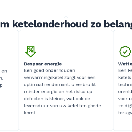
 ketelonderhoud zo belang
Bespaar energie
Wettel
Een goed onderhouden
Een ke
 en
verwarmingsketel zorgt voor een
ketel
n,
optimaal rendement: u verbruikt
techni
op
minder energie en het risico op
onmidd
defecten is kleiner, wat ook de
voor 
levensduur van uw ketel ten goede
ze dig
komt.
terug