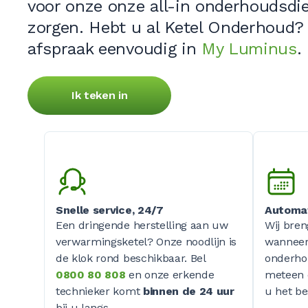
voor onze onze all-in onderhoudsdi
zorgen. Hebt u al Ketel Onderhoud?
afspraak eenvoudig in
My Luminus
.
Ik teken in
Snelle service, 24/7
Automat
Een dringende herstelling aan uw
Wij bren
verwarmingsketel? Onze noodlijn is
wanneer 
de klok rond beschikbaar. Bel
onderho
0800 80 808
en onze erkende
meteen 
technieker komt
binnen de 24 uur
u het be
bij u langs.