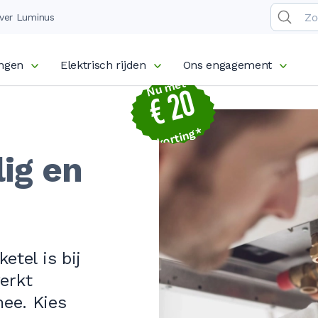
ver Luminus
ingen
Elektrisch rijden
Ons engagement
Nu met
€ 20
korting*
ig en
tel is bij
erkt
mee. Kies