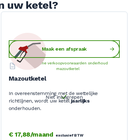
n uw ketel?
Maak een afspraak
Algemene verkoopvoorwaarden onderhoud
mazoutketel
Mazoutketel
In overeenstemming met de wettelijke
Niet inbegrepen
richtlijnen, wordt uw ketel
jaarlijks
onderhouden.
€ 17,88/maand
exclusief BTW