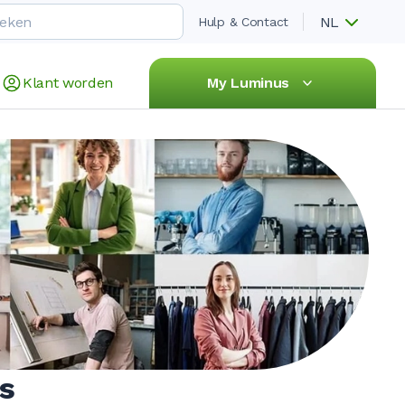
NL
Hulp & Contact
Klant worden
My Luminus
s