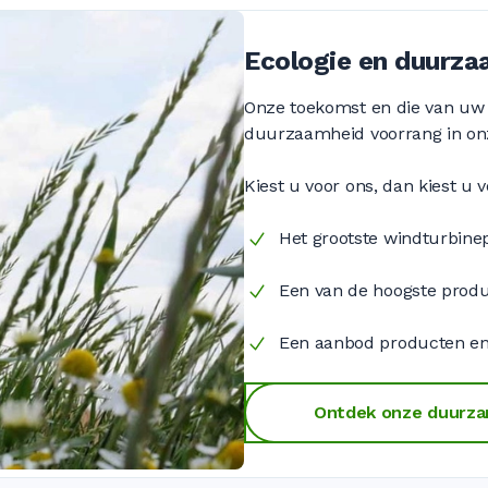
Ecologie en duurzaa
Onze toekomst en die van uw k
duurzaamheid voorrang in onz
Kiest u voor ons, dan kiest u 
Het grootste windturbine
Een van de hoogste produc
Een aanbod producten en 
Ontdek onze duurza