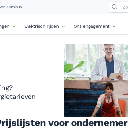
ver Luminus
ingen
Elektrisch rijden
Ons engagement
ing?
gietarieven
Prijslijsten voor ondernemer