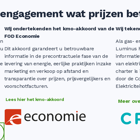
engagement wat prijzen be
Wij ondertekenden het kmo-akkoord van de
Wij teken
FOD Economie
en
Als gas- en
 u
Dit akkoord garandeert u betrouwbare
Luminus h
informatie in de precontractuele fase van de
informatie
de
levering van energie, eerlijke praktijken inzake
van elektr
marketing en verkoop op afstand en
charter is
transparantie over prijzen, prijsvergelijkers en
door de C
voorschotfacturen.
Elektricit
Lees hier het kmo-akkoord
Meer ove