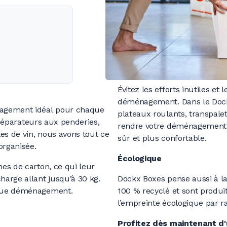
Évitez les efforts inutiles e
déménagement. Dans le Dock
nagement idéal pour chaque
plateaux roulants, transpale
 séparateurs aux penderies,
rendre votre déménagement 
es de vin, nous avons tout ce
sûr et plus confortable.
organisée.
Écologique
es de carton, ce qui leur
arge allant jusqu’à 30 kg.
Dockx Boxes pense aussi à la
aque déménagement.
100 % recyclé et sont produi
l’empreinte écologique par r
Profitez dès maintenant d'