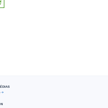
ÉDIAS
e
ON