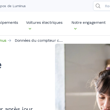
opos de Luminus
quipements
Voitures électriques
Notre engagement
nus
Données du compteur communicant
e
r après jour