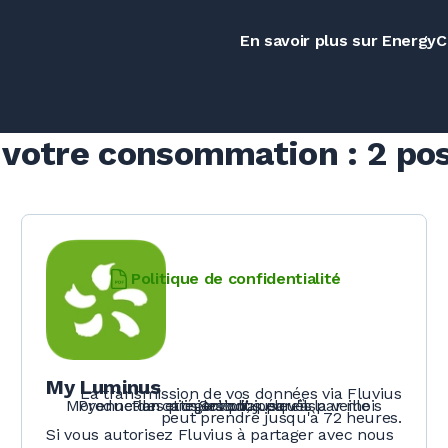
En savoir plus sur EnergyC
 votre consommation : 2 pos
Politique de confidentialité
My Luminus
La transmission de vos données via Fluvius
Moyenne des pics les plus élevés par mois
Production et injection, jusqu'à la veille
Par catégorie d’appareils
Gratuit
peut prendre jusqu'à 72 heures.
Si vous autorisez Fluvius à partager avec nous