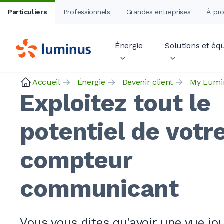
Particuliers
Professionnels
Grandes entreprises
À pr
Énergie
Solutions et é
Accueil
Énergie
Devenir client
My Lumi
Exploitez tout le
potentiel de votr
compteur
communicant
Vous vous dites qu'avoir une vue jou