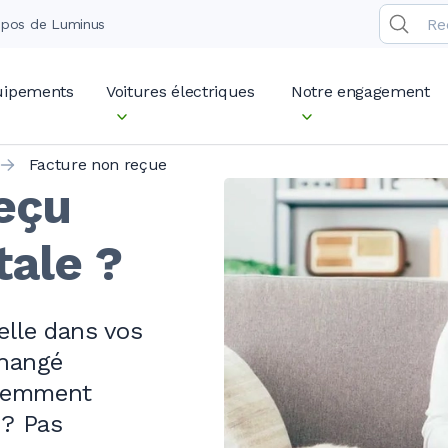
opos de Luminus
quipements
Voitures électriques
Notre engagement
Facture non reçue
eçu
tale ?
elle dans vos
hangé
cemment
 ?
Pas