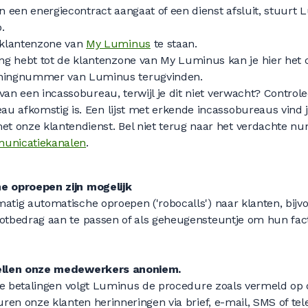
on een energiecontract aangaat of een dienst afsluit, stuurt L
.
e klantenzone van
My Luminus
te staan.
gang hebt tot de klantenzone van My Luminus kan je hier het 
eningnummer van Luminus terugvinden.
 van een incassobureau, terwijl je dit niet verwacht? Control
au afkomstig is. Een lijst met erkende incassobureaus vind 
t onze klantendienst. Bel niet terug naar het verdachte n
municatiekanalen
.
e oproepen zijn mogelijk
atig automatische oproepen ('robocalls') naar klanten, bij
otbedrag aan te passen of als geheugensteuntje om hun fac
bellen onze medewerkers anoniem.
ge betalingen
volgt Luminus de procedure zoals vermeld op
turen onze klanten herinneringen via brief, e-mail, SMS of tel