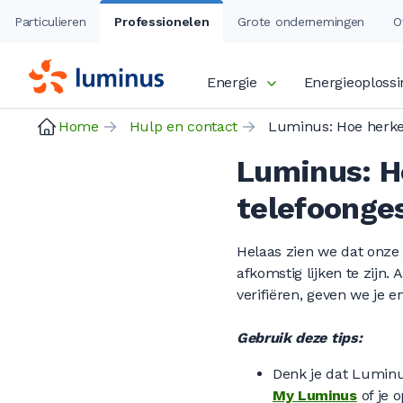
Particulieren
Professionelen
Grote ondernemingen
O
Energie
Energieoploss
Home
Hulp en contact
Luminus: H
telefoonge
Helaas zien we dat onze
afkomstig lijken te zijn.
verifiëren, geven we je e
Gebruik deze tips:
Denk je dat Luminu
My Luminus
of je 