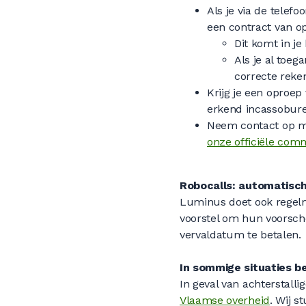
Als je via de telefo
een contract van op
Dit komt in j
Als je al toe
correcte rek
Krijg je een oproep
erkend incassobure
Neem contact op me
onze officiële com
Robocalls: automatisch
Luminus doet ook regelm
voorstel om hun voorsch
vervaldatum te betalen.
In sommige situaties 
In geval van achterstalli
Vlaamse overheid
. Wij s