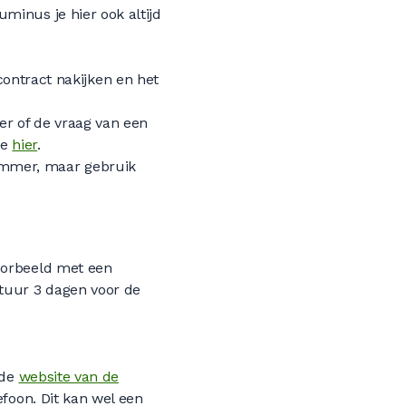
uminus je hier ook altijd
contract nakijken en het
eer of de vraag van een
je
hier
.
ummer, maar gebruik
voorbeeld met een
tuur 3 dagen voor de
 de
website van de
efoon. Dit kan wel een