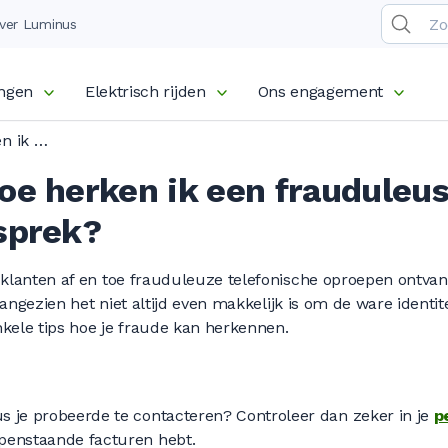
ver Luminus
ingen
Elektrisch rijden
Ons engagement
Luminus: Hoe herken ik een frauduleus telefoongesprek?
oe herken ik een frauduleu
sprek?
 klanten af en toe frauduleuze telefonische oproepen ontv
 Aangezien het niet altijd even makkelijk is om de ware identit
nkele tips hoe je fraude kan herkennen.
s je probeerde te contacteren? Controleer dan zeker in je
p
openstaande facturen hebt.