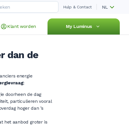
NL
Hulp & Contact
Klant worden
My Luminus
er dan de
anciers energie
ergievraag
:
gie doorheen de dag
teit, particulieren vooral
 overdag hoger dan ’s
t het aanbod groter is