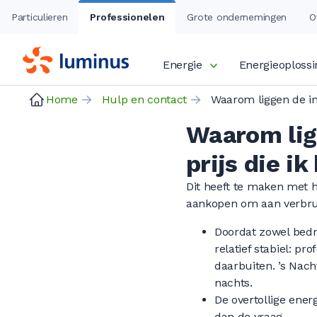
Particulieren
Professionelen
Grote ondernemingen
O
Energie
Energieoploss
Home
Hulp en contact
Waarom ligg
prijs die i
Dit heeft te maken met 
aankopen om aan verbruik
Doordat zowel bedri
relatief stabiel: pr
daarbuiten. ’s Nach
nachts.
De overtollige ener
dan de vraag.