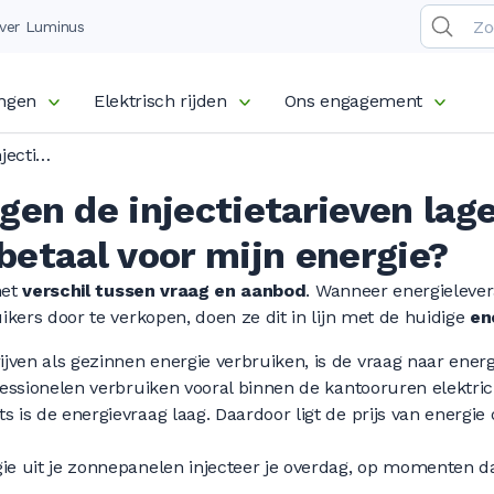
ver Luminus
ingen
Elektrisch rijden
Ons engagement
Waarom liggen de injectietarieven lager dan de prijs die ik betaal voor mijn energie?
en de injectietarieven lag
k betaal voor mijn energie?
het
verschil tussen vraag en aanbod
. Wanneer energielever
ers door te verkopen, doen ze dit in lijn met de huidige
en
jven als gezinnen energie verbruiken, is de vraag naar ener
ofessionelen verbruiken vooral binnen de kantooruren elektrici
ts is de energievraag laag. Daardoor ligt de prijs van energie
gie uit je zonnepanelen injecteer je overdag, op momenten da