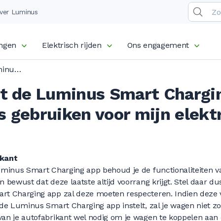
ver Luminus
ingen
Elektrisch rijden
Ons engagement
Kan ik naast de Luminus Smart Charging app nog andere apps gebruiken voor mijn elektrische wagen?
st de Luminus Smart Chargi
s gebruiken voor mijn elekt
ikant
uminus Smart Charging app behoud je de functionaliteiten v
n bewust dat deze laatste altijd voorrang krijgt. Stel daar 
rt Charging app zal deze moeten respecteren. Indien deze v
 de Luminus Smart Charging app instelt, zal je wagen niet 
van je autofabrikant wel nodig om je wagen te koppelen aa