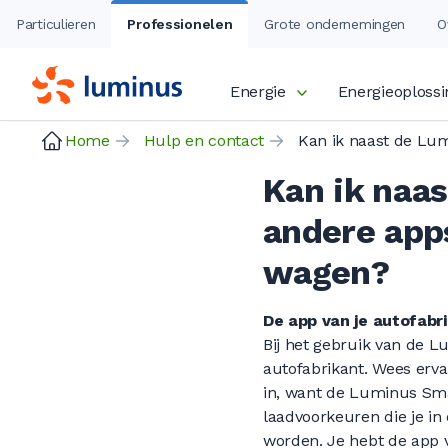
Particulieren
Professionelen
Grote ondernemingen
O
Energie
Energieoploss
Home
Hulp en contact
Kan ik naa
andere app
wagen?
De app van je autofabr
Bij het gebruik van de L
autofabrikant. Wees erva
in, want de Luminus Sma
laadvoorkeuren die je in
worden. Je hebt de app 