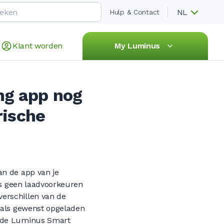
NL
Hulp & Contact
Klant worden
My Luminus
ng app nog
rische
an de app van je
dus geen laadvoorkeuren
erschillen van de
zoals gewenst opgeladen
n de Luminus Smart