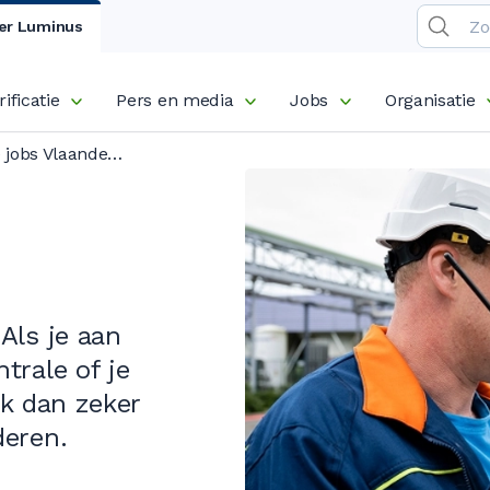
er Luminus
rificatie
Pers en media
Jobs
Organisatie
Technische jobs Vlaanderen
Als je aan
trale of je
ck dan zeker
deren.