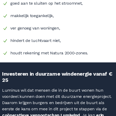
goed aan te sluiten op het stroomnet,
makkelijk toegankelijk,
ver genoeg van woningen,
hindert de luchtvaart niet,
houdt rekening met Natura 2000-zones.
Investeren in duurzame windenergie vanaf €
25
Luminus wil dat mensen die in de buurt wonen hun
voordeel kunnen doen met dit duurzame energieproject.
Daarom krijgen burgers en bedrijven uit de buurt als
eerste de kans om mee in dit project te stappen via de
coöperatieve vennootschap Lumiwind
. Je kan
erin