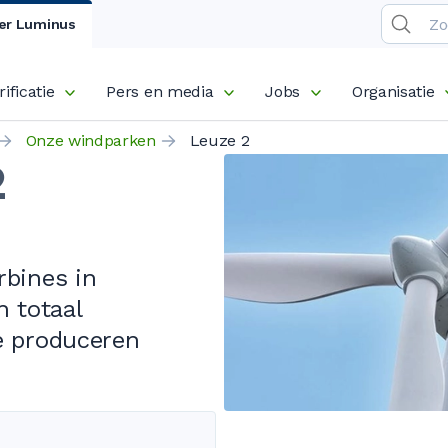
er Luminus
rificatie
Pers en media
Jobs
Organisatie
Onze windparken
Leuze 2
2
rbines
in
n totaal
e produceren