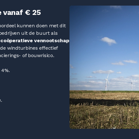
 vanaf € 25
oordeel kunnen doen met dit
edrijven uit de buurt als
e
coöperatieve vennootschap
de windturbines effectief
cierings- of bouwrisico.
t 4%.
.