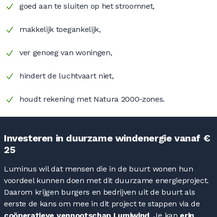
goed aan te sluiten op het stroomnet,
makkelijk toegankelijk,
ver genoeg van woningen,
hindert de luchtvaart niet,
houdt rekening met Natura 2000-zones.
Investeren in duurzame windenergie vanaf €
25
Luminus wil dat mensen die in de buurt wonen hun
voordeel kunnen doen met dit duurzame energieproject.
Daarom krijgen burgers en bedrijven uit de buurt als
eerste de kans om mee in dit project te stappen via de
coöperatieve vennootschap Lumiwind
. Je kan
erin