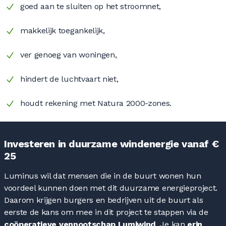
goed aan te sluiten op het stroomnet,
makkelijk toegankelijk,
ver genoeg van woningen,
hindert de luchtvaart niet,
houdt rekening met Natura 2000-zones.
Investeren in duurzame windenergie vanaf €
25
Luminus wil dat mensen die in de buurt wonen hun
voordeel kunnen doen met dit duurzame energieproject.
Daarom krijgen burgers en bedrijven uit de buurt als
eerste de kans om mee in dit project te stappen via de
coöperatieve vennootschap Lumiwind
. Je kan
erin