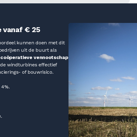
 vanaf € 25
oordeel kunnen doen met dit
edrijven uit de buurt als
e
coöperatieve vennootschap
de windturbines effectief
cierings- of bouwrisico.
t 4%.
.