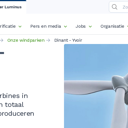
er Luminus
rificatie
Pers en media
Jobs
Organisatie
Onze windparken
Dinant - Yvoir
-
rbines
in
n totaal
 produceren