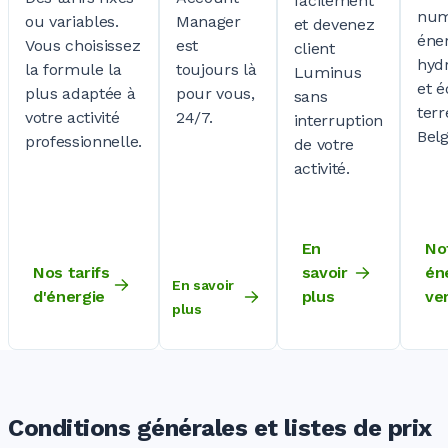
facilement
num
Manager
ou variables.
et devenez
éne
est
Vous choisissez
client
hyd
toujours là
la formule la
Luminus
et é
pour vous,
plus adaptée à
sans
terr
24/7.
votre activité
interruption
Belg
professionnelle.
de votre
activité.
En
No
Nos tarifs
savoir
én
En savoir
d'énergie
plus
ve
plus
Conditions générales et listes de prix