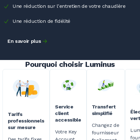
Une réduction sur l'entretien de votre chaudière
Une réduction de fidélité
En savoir plus
Pourquoi choisir Luminus
Transfert
Service
Élec
simplifié
client
Tarifs
ver
accessible
professionnels
Changez de
sur mesure
Lum
Votre Key
fournisseur
fou
Account
Des tarifs fixes