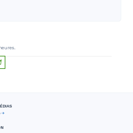
heures.
ÉDIAS
e
ON