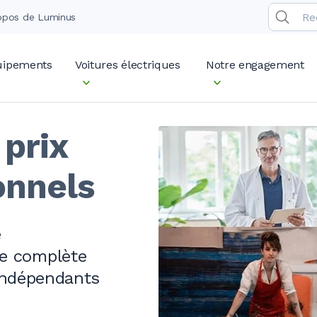
opos de Luminus
quipements
Voitures électriques
Notre engagement
 prix
onnels
e
e complète
 indépendants