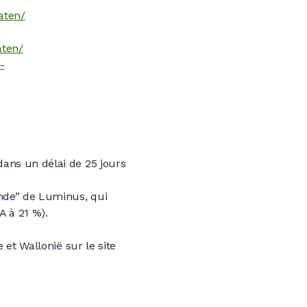
aten/
aten/
-
ans un délai de 25 jours
nde” de Luminus, qui
A à 21 %).
 et Wallonië sur le site