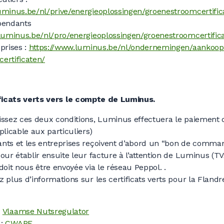
uminus.be/nl/prive/energieoplossingen/groenestroomcertific
pendants
luminus.be/nl/pro/energieoplossingen/groenestroomcertific
prises :
https://www.luminus.be/nl/ondernemingen/aankoop
ertificaten/
ficats verts vers le compte de Luminus.
issez ces deux conditions, Luminus effectuera le paiement d
plicable aux particuliers)
nts et les entreprises reçoivent d’abord un “bon de comma
our établir ensuite leur facture à l’attention de Luminus (TV
doit nous être envoyée via le réseau Peppol.
.
 plus d’informations sur les certificats verts pour la Flandre
:
Vlaamse Nutsregulator
 :
CWAPE