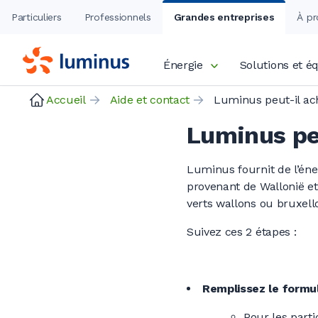
Particuliers
Professionnels
Grandes entreprises
À pr
Énergie
Solutions et 
Accueil
Aide et contact
Luminus peu
Luminus fournit de l’éne
provenant de Wallonië et
verts wallons ou bruxello
Suivez ces 2 étapes :
Remplissez le formula
Pour les partic