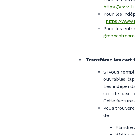
https://www.l
Pour les indé
:
https://www.
Pour les entre
groenestroomc
Transférez les certi
Si vous rempl
ouvrables. (ap
Les indépenda
sert de base p
Cette facture 
Vous trouverez
de :
Flandre 
Wallonië