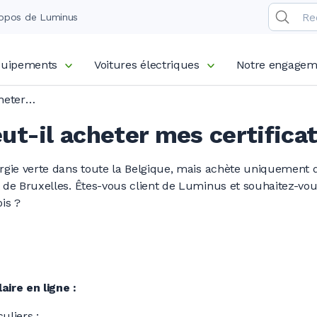
opos de Luminus
équipements
Voitures électriques
Notre engagem
Luminus peut-il acheter mes certificats verts ?
t-il acheter mes certificat
rgie verte dans toute la Belgique, mais achète uniquement de
 de Bruxelles. Êtes-vous client de Luminus et souhaitez-vous
is ?
ire en ligne :
uliers :