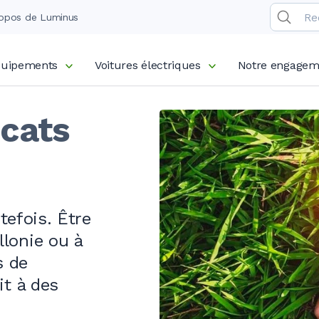
opos de Luminus
équipements
Voitures électriques
Notre engagem
icats
efois. Être
lonie ou à
s de
it à des