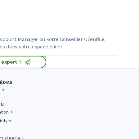
Account Manager ou votre Conseiller Clientèle.
s dans votre espace client.
 expert ?
ÉDIAS
e
ON
ation
rify
t durable