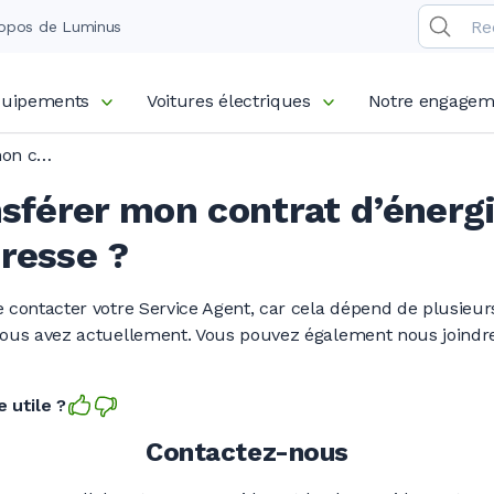
opos de Luminus
équipements
Voitures électriques
Notre engagem
Puis‑je transférer mon contrat d’énergie vers ma nouvelle adresse ?
nsférer mon contrat d’énerg
resse ?
e contacter votre Service Agent, car cela dépend de plusieu
vous avez actuellement. Vous pouvez également nous joindre
 utile ?
Contactez-nous