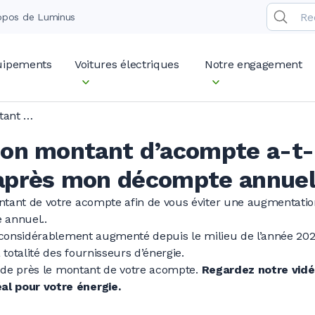
opos de Luminus
quipements
Voitures électriques
Notre engagement
Pourquoi mon montant d’acompte a-t-il augmenté après mon décompte annuel ?
on montant d’acompte a-t-
près mon décompte annuel
ntant de votre acompte afin de vous éviter une augmentatio
 annuel..
t considérablement augmenté depuis le milieu de l’année 2021
 totalité des fournisseurs d’énergie.
re de près le montant de votre acompte.
Regardez notre vidéo
l pour votre énergie.