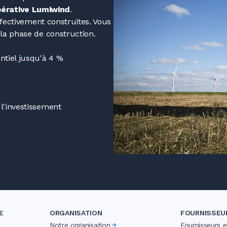
pérative Lumiwind
.
ffectivement construites. Vous
la phase de construction.
tiel jusqu'à 4
%
 l'investissement
E
ORGANISATION
FOURNISSEU
Notre organisation
Fournisseurs 