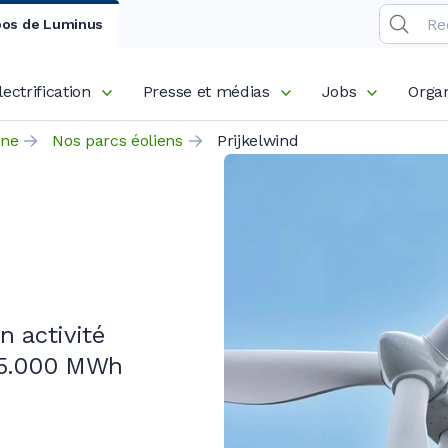
pos de Luminus
lectrification
Presse et médias
Jobs
Organ
nne
Nos parcs éoliens
Prijkelwind
n activité
5.000 MWh