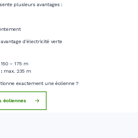
ésente plusieurs avantages
:
lentement
avantage d'électricité verte
 150 – 175 m
:
max. 235 m
tionne exactement une éolienne ?
es éoliennes