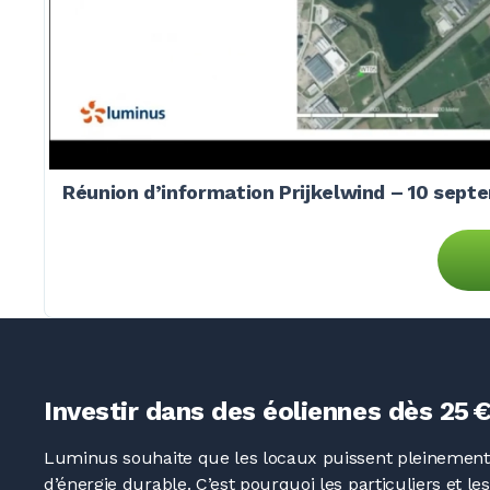
Réunion d’information Prijkelwind – 10 sep
Investir dans des éoliennes dès 25 
Luminus souhaite que les locaux puissent pleinement 
d’énergie durable. C’est pourquoi les particuliers et le