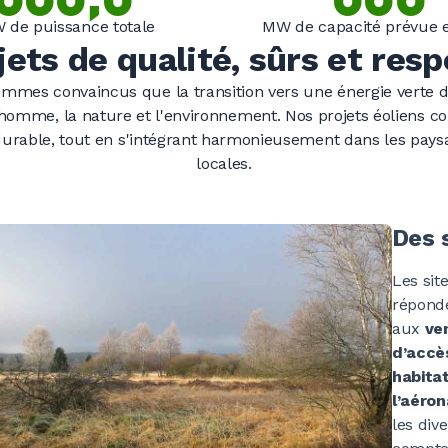
 de puissance totale
MW de capacité prévue 
jets de qualité, sûrs et res
0
0
0
0
0
0
0
mes convaincus que la transition vers une énergie verte 
'homme, la nature et l'environnement. Nos projets éoliens c
é durable, tout en s'intégrant harmonieusement dans les pa
0
0
0
0
0
0
0
locales.
0
0
0
0
0
0
0
Des 
Les sit
réponde
0
0
0
0
0
0
0
aux
ve
d’accè
habita
l’aéro
0
0
0
0
0
0
0
les div