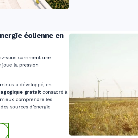
0
0
0
0
nergie éolienne en
0
0
vez-vous comment une
e joue la pression
0
uminus a développé, en
dagogique gratuit
consacré à
 à mieux comprendre les
0
e des sources d’énergie