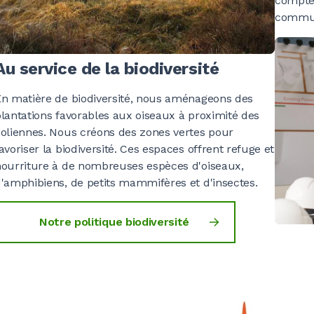
compte 
commun
0
0
0
0
0
0
0
Au service de la biodiversité
n matière de biodiversité, nous aménageons des
0
0
0
0
0
0
0
lantations favorables aux oiseaux à proximité des
oliennes. Nous créons des zones vertes pour
avoriser la biodiversité. Ces espaces offrent refuge et
0
0
0
0
0
0
0
ourriture à de nombreuses espèces d'oiseaux,
'amphibiens, de petits mammifères et d'insectes.
Notre politique biodiversité
0
0
0
0
0
0