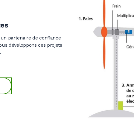
0
0
0
0
0
0
0
0
0
0
tes
 un partenaire de confiance
0
0
0
0
0
Nous développons ces projets
.
0
0
0
0
0
0
0
0
0
0