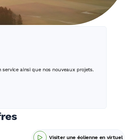
n service ainsi que nos nouveaux projets.
fres
Visiter une éolienne en virtuel