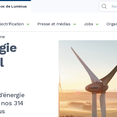
pos de Luminus
lectrification
Presse et médias
Jobs
Organ
nne
gie
l
'énergie
 nos 314
us