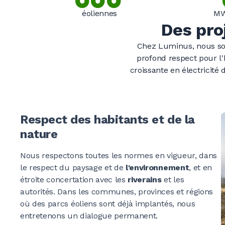
éoliennes
MW
Des pro
0
0
0
Chez Luminus, nous som
profond respect pour l
croissante en électricit
0
0
0
0
0
0
Respect des habitants et de la
nature
Nous respectons toutes les normes en vigueur, dans
0
0
le respect du paysage et de
l'environnement
, et en
étroite concertation avec les
riverains
et les
autorités. Dans les communes, provinces et régions
où des parcs éoliens sont déjà implantés, nous
0
0
entretenons un dialogue permanent.