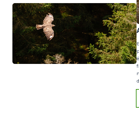
0
0
E
0
0
p
é
f
0
0
n
d
0
0