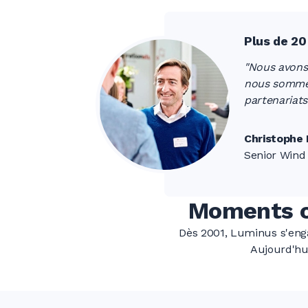
0
0
Plus de 20
"Nous avons
nous sommes 
partenariat
0
Christophe
Senior Wind 
0
Moments cl
0
Dès 2001, Luminus s'enga
Aujourd'hui