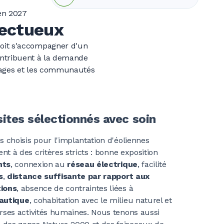
en 2027
pectueux
doit s'accompagner d'un
ontribuent à la demande
ysages et les communautés
sites sélectionnés avec soin
es choisis pour l'implantation d'éoliennes
nt à des critères stricts
: bonne exposition
nts
, connexion au
réseau électrique
, facilité
s
,
distance suffisante par rapport aux
tions
, absence de contraintes liées à
nautique
, cohabitation avec le milieu naturel et
erses activités humaines. Nous tenons aussi