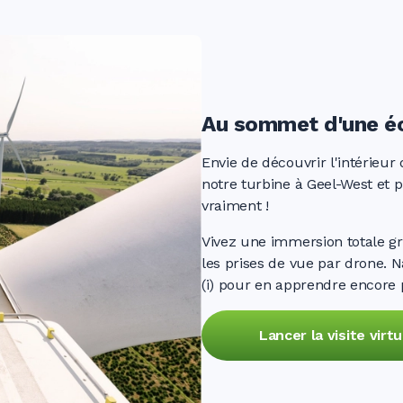
0
0
0
0
0
0
Au sommet d'une éo
0
0
0
Envie de découvrir l'intérieur 
notre turbine à Geel-West et pr
vraiment !
0
0
0
Vivez une immersion totale gr
les prises de vue par drone. N
(i) pour en apprendre encore 
0
0
0
Lancer la visite virtu