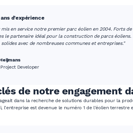
0
0
0
0
0
0
ans d'expérience
 mis en service notre premier parc éolien en 2004. Forts d
le partenaire idéal pour la construction de parcs éoliens.
s solides avec de nombreuses communes et entreprises."
0
0
0
 Heijmans
Project Developer
0
0
0
és de notre engagement da
0
0
0
geait dans la recherche de solutions durables pour la produ
, l'entreprise est devenue le numéro 1 de l'éolien terrestre 