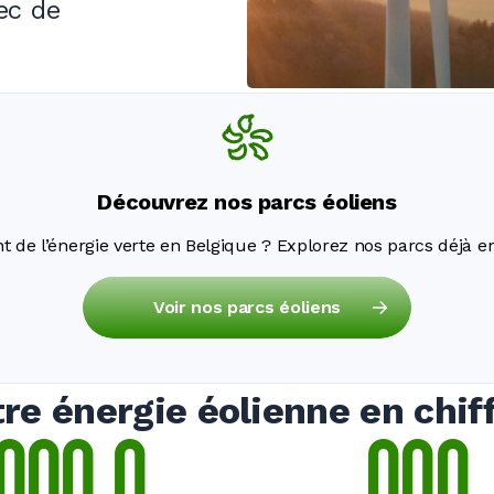
ec de
Découvrez nos parcs éoliens
t de l’énergie verte en Belgique ? Explorez nos parcs déjà e
Voir nos parcs éoliens
re énergie éolienne en chif
0
0
0
,
0
0
0
0