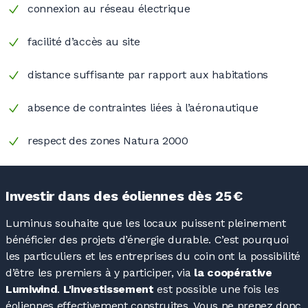
connexion au réseau électrique
facilité d’accès au site
distance suffisante par rapport aux habitations
absence de contraintes liées à l’aéronautique
respect des zones Natura 2000
Investir dans des éoliennes dès 25 €
Luminus souhaite que les locaux puissent pleinement
bénéficier des projets d’énergie durable. C’est pourquoi
les particuliers et les entreprises du coin ont la possibilité
d’être les premiers à y participer, via
la coopérative
Lumiwind
.
L'investissement
est possible une fois les
éoliennes effectivement construites. Vous ne prenez donc