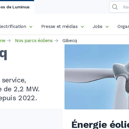
pos de Luminus
lectrification
Presse et médias
Jobs
Organ
nne
Nos parcs éoliens
Gibecq
cq
service,
le de
2,2 MW
.
depuis 2022.
Énergie éoli