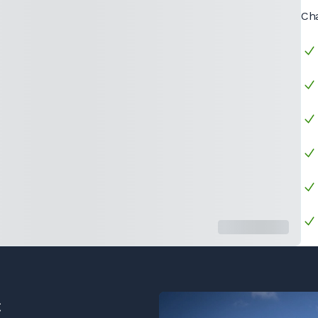
Cha
€