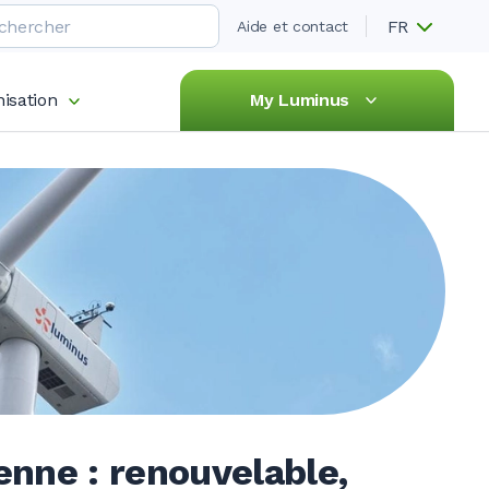
FR
Aide et contact
isation
My Luminus
enne : renouvelable,