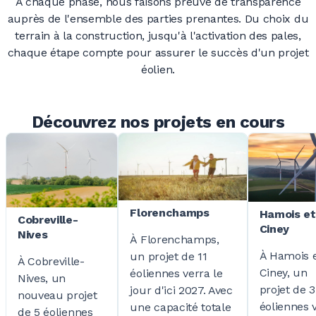
À chaque phase, nous faisons preuve de transparence
auprès de l'ensemble des parties prenantes. Du choix du
terrain à la construction, jusqu'à l'activation des pales,
chaque étape compte pour assurer le succès d'un projet
éolien.
Découvrez nos projets en cours
Florenchamps
Hamois et
Cobreville-
Ciney
Nives
À Florenchamps,
À Hamois 
un projet de 11
À Cobreville-
Ciney, un
éoliennes verra le
Nives, un
projet de 3
jour d'ici
2027. Avec
nouveau projet
éoliennes 
une capacité totale
de 5
éoliennes