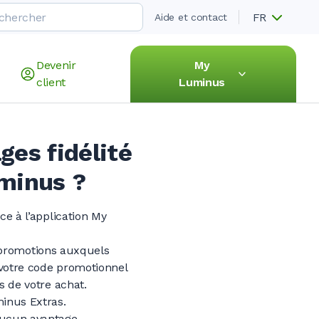
FR
Aide et contact
Devenir
My
client
Luminus
ges fidélité
uminus ?
e à l’application My
 promotions auxquels
 votre code promotionnel
s de votre achat.
minus Extras.
aucun avantage.