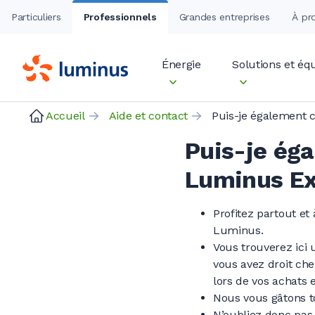
Particuliers
Professionnels
Grandes entreprises
À pr
Énergie
Solutions et é
Accueil
Aide et contact
Puis-je éga
Luminus Ext
Profitez partout et
Luminus.
Vous trouverez ici u
vous avez droit che
lors de vos achats 
Nous vous gâtons t
N’oubliez donc pas