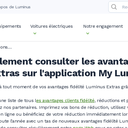
opos de Luminus
quipements
Voitures électriques
Notre engagement
Puis-je également consulter les avantages fidélité Luminus Extras sur l'application My Luminus ?
lement consulter les avanta
ras sur l'application My L
 à tout moment de vos avantages fidélité Luminus Extras grâc
ne liste de tous l
es avantages clients fidélité
, réductions et
z nos partenaires. Imprimez vos bons de réduction, utilisez
en ligne ou bénéficiez de votre réduction immédiatement lor
oute l’année avec un tas de nouveaux avantages fidélité Lu
 de consulter régulièrement notre
page Web
pour ne rater 